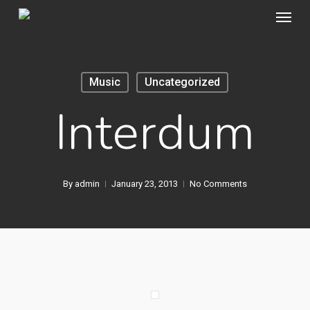
Menu
Skip
to
main
content
Music
Uncategorized
Interdum
By
admin
January 23, 2013
No Comments